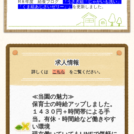
R８年度 給食ブログ
『うさぎ組「じゃがいも洗い」
「くま組あじさいゼリー」
』
を更新しました。
求人情報
詳しくは
こちら
をご覧ください。
≪当園の魅力≫
保育士の時給アップしました。
１４３０円＋時間帯による手
当。有休・時間給など働きやす
い環境
現在働いていてもLINEで気軽に