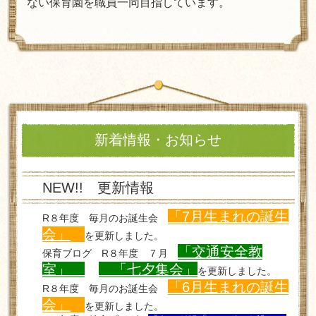
ない保育園を職員一同目指しています。
新着情報・お知らせ
NEW!! 更新情報
「7月生まれの誕生
R８年度 毎月のお誕生会
会」
を更新しました。
「交通安全教
保育ブログ R８年度 ７月
室」
「七夕集会」
を更新しました。
「6月生まれの誕生
R８年度 毎月のお誕生会
会」
を更新しました。