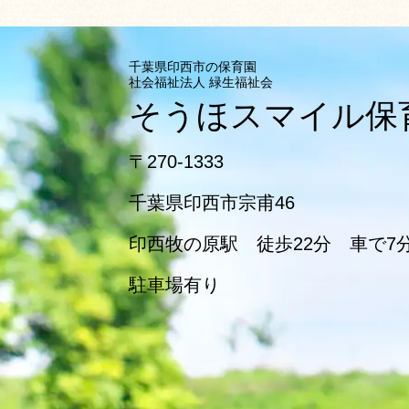
千葉県印西市の保育園
社会福祉法人 緑生福祉会
そうほスマイル
〒270-1333
千葉県印西市宗甫46
印西牧の原駅 徒歩22分 車で7
駐車場有り