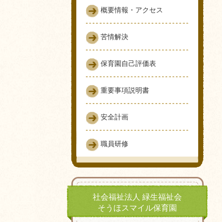
概要情報・アクセス
苦情解決
保育園自己評価表
重要事項説明書
安全計画
職員研修
社会福祉法人 緑生福祉会
そうほスマイル保育園