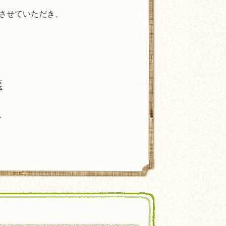
させていただき、
票
、