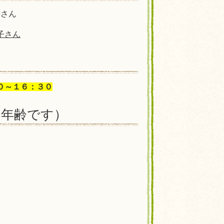
子さん
子さん
０～１６：３０
の年齢です）