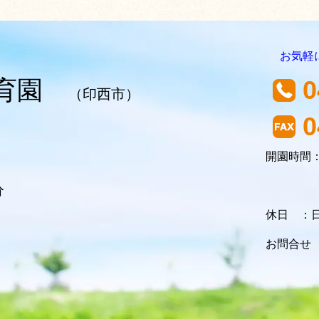
お気軽
0
保育園
（印西市）
0
開園時間：
7:00
分
休日 ：
お問合せ 9