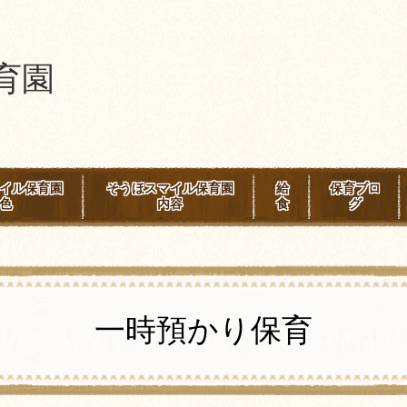
育園
イル保育園
そうほスマイル保育園
給
保育ブロ
色
内容
食
グ
一時預かり保育