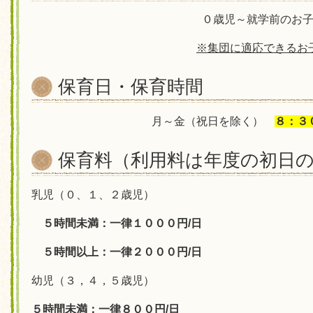
０歳児～就学前のお
※集団に適応できるお
保育日・保育時間
月～金（祝日を除く）
８：３
保育料（利用料は年度の初日
乳児（０、１、２歳児）
５時間未満：一律１０００円/日
５時間以上：一律２０００円/日
幼児（３，４，５歳児）
５時間未満：一律８００円/日