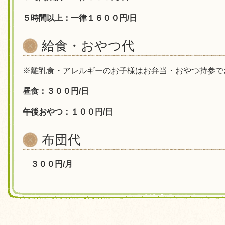
５時間以上：一律１６００円/日
給食・おやつ代
※離乳食・アレルギーのお子様はお弁当・おやつ持参で
昼食：３００円/日
午後おやつ：１００円/日
布団代
３００円/月