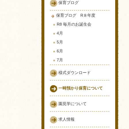
保育ブログ
保育ブログ R８年度
R8 毎月のお誕生会
4月
5月
6月
7月
様式ダウンロード
一時預かり保育について
園見学について
求人情報