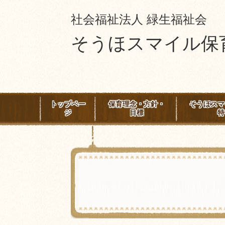
社会福祉法人 緑生福祉会
そうほスマイル保
トップペー
保育理念・方針・
そうほスマ
ジ
目標
特